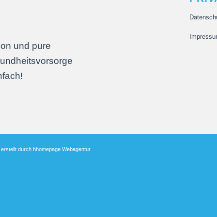
Datenschu
Impress
ion und pure
undheitsvorsorge
nfach!
 erstellt durch hhomepage Webagentur